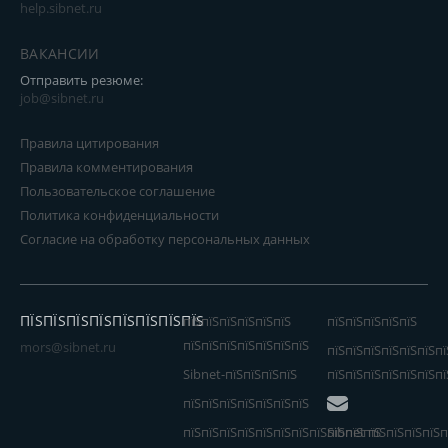
help.sibnet.ru
ВАКАНСИИ
Отправить резюме:
job@sibnet.ru
Правила цитирования
Правила комментирования
Пользовательское соглашение
Политика конфиденциальности
Согласие на обработку персональных данных
ПЇЅПЇЅПЇЅПЇЅПЇЅПЇЅПЇЅПЇЅ
пїЅпїЅпїЅпїЅпїЅпїЅ
пїЅпїЅпїЅпїЅпїЅ
пїЅпїЅпїЅпїЅпїЅпїЅпїЅ
mors@sibnet.ru
пїЅпїЅпїЅпїЅпїЅпїЅпї
Sibnet-пїЅпїЅпїЅпїЅ
пїЅпїЅпїЅпїЅпїЅпїЅпї
пїЅпїЅпїЅпїЅпїЅпїЅпїЅ
пїЅпїЅпїЅпїЅпїЅпїЅпїЅпїЅпїЅпїЅпїЅ
Sibnet пїЅпїЅпїЅпїЅп