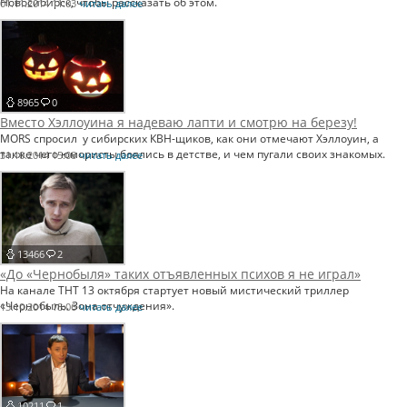
Новосибирск, чтобы рассказать об этом.
01.11.2014 11:03
читать далее
8965
0
Вместо Хэллоуина я надеваю лапти и смотрю на березу!
MORS спросил у сибирских КВН-щиков, как они отмечают Хэллоуин, а
также чего юмористы боялись в детстве, и чем пугали своих знакомых.
31.10.2014 15:08
читать далее
13466
2
«До «Чернобыля» таких отъявленных психов я не играл»
На канале ТНТ 13 октября стартует новый мистический триллер
«Чернобыль. Зона отчуждения».
13.10.2014 18:06
читать далее
10211
1