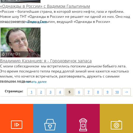
«Однажды в России» с Вадимом Галыгиным
«Россия – богатейшая страна, в которой много нефти, газа и проблем.
Новое шоу ТНТ «Однажды в России» не решает ни одной из них. Оно над
ними смеется».Вадим Галыгин, ведущий «Однажды в России»
07.10.2014 06:32
читать далее
11957
1
Владимир Казанцев: я - Городовичок запаса
С моим собеседником мы встретились погожим деньком бабьего лета.
Это время последнего тепла перед долгой зимой мне кажется настолько
милым, что хочется встречаться, разговаривать, дружить с самыми
теплыми людьми.
09.09.2014 10:28
читать далее
Страницы:
1
2
3
4
5
6
7
8
9
10
->