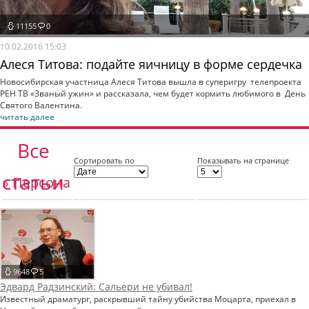
11155
0
10.02.2016 15:03
Алеся Титова: подайте яичницу в форме сердечка
Новосибирская участница Алеся Титова вышла в суперигру телепроекта
РЕН ТВ «Званый ужин» и рассказала, чем будет кормить любимого в День
Святого Валентина.
читать далее
Все
Сортировать по
Показывать на странице
статьи
» Персона
9648
5
Эдвард Радзинский: Сальери не убивал!
Известный драматург, раскрывший тайну убийства Моцарта, приехал в