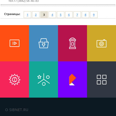
тел.+7 (3842) 58‒40‒83
Страницы:
1
2
3
4
5
6
7
8
9
О SIBNET.RU