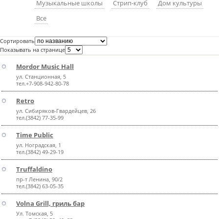
Музыкальные школы
Стрип-клуб
Дом культуры
пїЅпїЅпїЅпїЅпїЅпїЅпїЅпїЅпїЅпїЅ
пїЅпїЅпїЅ
Все
пїЅпїЅпїЅпїЅпїЅпїЅпїЅпїЅпїЅпїЅпїЅ
Сортировать
пїЅпїЅпїЅ
Показывать на странице
Mordor Music Hall
пїЅпїЅпїЅпїЅпїЅпїЅпїЅпїЅпїЅ
ул. Станционная, 5
пїЅпїЅпїЅ пїЅпїЅпїЅпїЅпїЅ
тел.+7-908-942-80-78
Retro
пїЅпїЅпїЅ пїЅпїЅпїЅпїЅпїЅпїЅ
ул. Сибиряков-Гвардейцев, 26
тел.(3842) 77-35-99
пїЅпїЅпїЅпїЅпїЅ
Time Public
пїЅпїЅпїЅпїЅпїЅпїЅпїЅпїЅпїЅпїЅ
ул. Ноградская, 1
тел.(3842) 49-29-19
Truffaldino
пр-т Ленина, 90/2
тел.(3842) 63-05-35
Volna Grill, гриль бар
Ул. Томская, 5