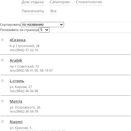
Дом отдыха
Санатории
Стоматология
пїЅпїЅпїЅпїЅпїЅпїЅпїЅпїЅпїЅпїЅ
пїЅпїЅпїЅ
Пансионаты
Все
пїЅпїЅпїЅпїЅпїЅпїЅпїЅпїЅпїЅпїЅпїЅ
Сортировать
пїЅпїЅпїЅ
Показывать на странице
4Сезона
пїЅпїЅпїЅпїЅпїЅпїЅпїЅпїЅпїЅ
б-р Строителей, 28
пїЅпїЅпїЅ пїЅпїЅпїЅпїЅпїЅ
тел.(3842) 37-22-16
Arabik
пїЅпїЅпїЅ пїЅпїЅпїЅпїЅпїЅпїЅ
пр-т Советский, 72
тел.(3842) 58-41-05, 58-14-07
пїЅпїЅпїЅпїЅпїЅ
L-стиль
пїЅпїЅпїЅпїЅпїЅпїЅпїЅпїЅпїЅпїЅ
ул. Кирова, 27
тел.(3842) 36-56-98
Matrix
ул. Островского, 26
тел.(3842) 36-59-78
Naomi
ул. Красная, 5