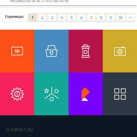
тел.(3842) 58-18-36, +7-913-282-55-58
Страницы:
1
2
3
4
5
6
7
8
9
10
->
О SIBNET.RU