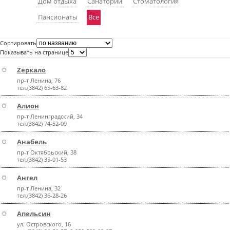
Дом отдыха
Санатории
Стоматология
пїЅпїЅпїЅпїЅпїЅпїЅпїЅпїЅпїЅпїЅ
пїЅпїЅпїЅ
Пансионаты
Все
пїЅпїЅпїЅпїЅпїЅпїЅпїЅпїЅпїЅпїЅпїЅ
Сортировать
пїЅпїЅпїЅ
Показывать на странице
Zеркало
пїЅпїЅпїЅпїЅпїЅпїЅпїЅпїЅпїЅ
пр-т Ленина, 76
пїЅпїЅпїЅ пїЅпїЅпїЅпїЅпїЅ
тел.(3842) 65-63-82
Алион
пїЅпїЅпїЅ пїЅпїЅпїЅпїЅпїЅпїЅ
пр-т Ленинградский, 34
тел.(3842) 74-52-09
пїЅпїЅпїЅпїЅпїЅ
Анабель
пїЅпїЅпїЅпїЅпїЅпїЅпїЅпїЅпїЅпїЅ
пр-т Октябрьский, 38
тел.(3842) 35-01-53
Ангел
пр-т Ленина, 32
тел.(3842) 36-28-26
Апельсин
ул. Островского, 16