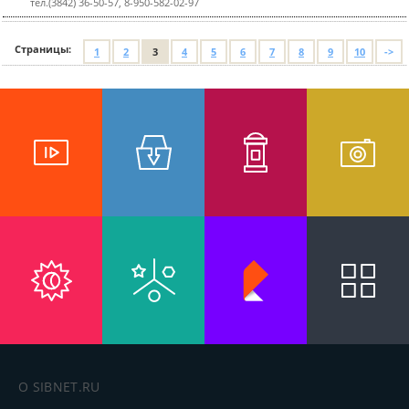
тел.(3842) 36-50-57, 8-950-582-02-97
Страницы:
1
2
3
4
5
6
7
8
9
10
->
О SIBNET.RU