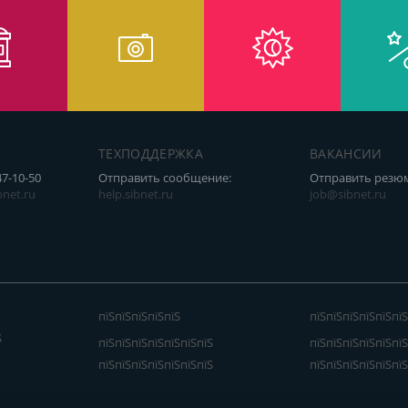
ТЕХПОДДЕРЖКА
ВАКАНСИИ
47-10-50
Отправить сообщение:
Отправить резю
net.ru
help.sibnet.ru
job@sibnet.ru
пїЅпїЅпїЅпїЅпїЅ
пїЅпїЅпїЅпїЅпїЅпїЅ
Ѕ
пїЅпїЅпїЅпїЅпїЅпїЅпїЅ
пїЅпїЅпїЅпїЅпїЅпїЅ
пїЅпїЅпїЅпїЅпїЅпїЅпїЅ
пїЅпїЅпїЅпїЅпїЅпїЅ