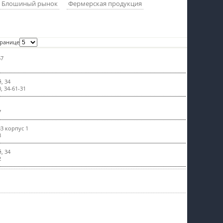
Блошиный рынок
Фермерская продукция
пїЅпїЅпїЅпїЅпїЅпїЅпїЅпїЅпїЅпїЅ
транице
67
, 34
0, 34-61-31
7
33 корпус 1
3
, 34
2