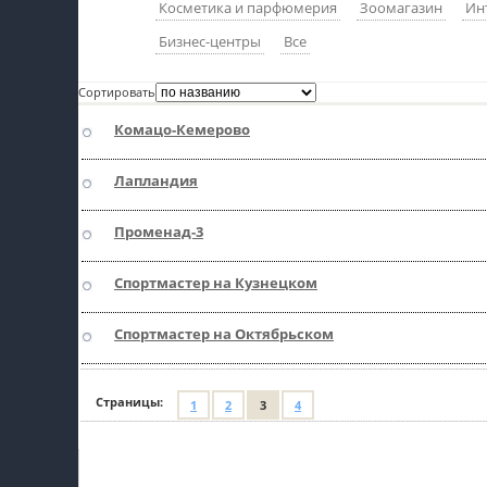
Косметика и парфюмерия
Зоомагазин
Ин
пїЅпїЅпїЅ
Бизнес-центры
Все
пїЅпїЅпїЅпїЅпїЅпїЅпїЅпїЅпїЅпїЅпїЅ
Сортировать
пїЅпїЅпїЅ
Комацо-Кемерово
пїЅпїЅпїЅпїЅпїЅпїЅпїЅпїЅпїЅ
Лапландия
пїЅпїЅпїЅ пїЅпїЅпїЅпїЅпїЅ
пїЅпїЅпїЅ пїЅпїЅпїЅпїЅпїЅпїЅ
Променад-3
пїЅпїЅпїЅпїЅпїЅ
Спортмастер на Кузнецком
пїЅпїЅпїЅпїЅпїЅпїЅпїЅпїЅпїЅпїЅ
Спортмастер на Октябрьском
Страницы:
1
2
3
4
Мой профиль на Афише