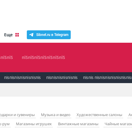
Еще
Sibnet.ru в Telegram
ЅпїЅпїЅ
пїЅпїЅпїЅпїЅпїЅпїЅпїЅ
ПЇЅПЇЅПЇЅПЇЅПЇЅПЇЅПЇЅ
ПЇЅПЇЅПЇЅПЇЅПЇЅПЇЅ
ПЇЅПЇЅ ПЇЅПЇЅПЇЅПЇЅПЇЅПЇЅПЇЅ
одарки и сувениры
Музыка и видео
Художественные салоны
А
у-рум
Магазины игрушек
Винтажные магазины
Чайные магаз