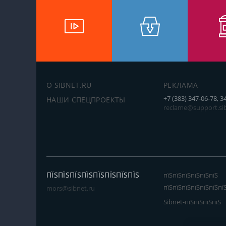
О SIBNET.RU
РЕКЛАМА
+7 (383) 347-06-78, 3
НАШИ СПЕЦПРОЕКТЫ
reclame@support.sib
ПЇЅПЇЅПЇЅПЇЅПЇЅПЇЅПЇЅПЇЅ
пїЅпїЅпїЅпїЅпїЅпїЅ
пїЅпїЅпїЅпїЅпїЅпїЅпї
mors@sibnet.ru
Sibnet-пїЅпїЅпїЅпїЅ