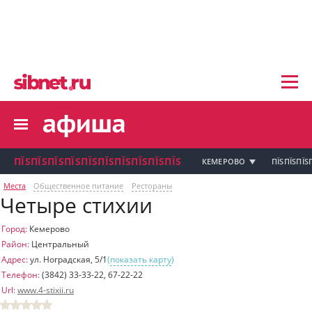
пїЅпїЅпїЅ пїЅпїЅпїЅпїЅпїЅпїЅпїЅ пїЅпї
пїЅпїЅпїЅпїЅпїЅпїЅпїЅ
пїЅпїЅпїЅпїЅпїЅ
пїЅпїЅпїЅпїЅпїЅпїЅпїЅпїЅ
пїЅпїЅпїЅпїЅпїЅпїЅпїЅ
пїЅпїЅпїЅ пїЅпїЅпїЅпїЅпїЅпїЅпїЅ
пїЅпїЅпїЅ пїЅпїЅпїЅпїЅпїЅпїЅпїЅ
пїЅпїЅпїЅ
ПЇЅПЇЅПЇЅПЇЅПЇЅПЇЅПЇЅПЇЅПЇЅПЇЅ
КЕМЕРОВО
ПЇЅПЇЅПЇЅ
пїЅпїЅпїЅпїЅпїЅпїЅпїЅпїЅпїЅпїЅпї
Места
Общественное питание
Рестораны
Четыре стихии
пїЅпїЅпїЅ
пїЅпїЅпїЅ пїЅпїЅпїЅпїЅпїЅпїЅпїЅ пїЅпїЅ
пїЅпїЅпїЅпїЅпїЅпїЅпїЅпїЅпїЅ
Город:
Кемерово
пїЅпїЅпїЅпїЅпїЅ
Район:
Центральный
пїЅпїЅпїЅ пїЅпїЅпїЅпїЅпїЅ
Адрес:
ул. Ноградская, 5/1
(
показать карту
)
Телефон:
(3842) 33-33-22, 67-22-22
пїЅпїЅпїЅ пїЅпїЅпїЅпїЅпїЅпїЅ
пїЅпїЅпїЅ пїЅпїЅпїЅпїЅпїЅпїЅпїЅ
Url:
www.4-stixii.ru
пїЅпїЅпїЅпїЅпїЅ
пїЅпїЅпїЅ пїЅпїЅпїЅпїЅпїЅпїЅпїЅ