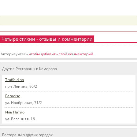
пїЅпїЅпїЅпїЅпїЅпїЅпїЅпїЅпїЅпїЅ
пїЅпїЅпїЅ
пїЅпїЅпїЅпїЅпїЅпїЅпїЅпїЅпїЅпїЅпїЅ
пїЅпїЅпїЅ
Четыре стихии - отзывы и комментарии
пїЅпїЅпїЅпїЅпїЅпїЅпїЅпїЅпїЅ
пїЅпїЅпїЅ пїЅпїЅпїЅпїЅпїЅ
Авторизуйтесь
чтобы добавить свой комментарий.
пїЅпїЅпїЅ пїЅпїЅпїЅпїЅпїЅпїЅ
Другие Рестораны в Кемерово
пїЅпїЅпїЅпїЅпїЅ
Truffaldino
пїЅпїЅпїЅпїЅпїЅпїЅпїЅпїЅпїЅпїЅ
пр-т Ленина, 90/2
Paradise
ул. Ноябрьская, 71/2
Иль Патио
ул. Весенняя, 16
Рестораны в других городах