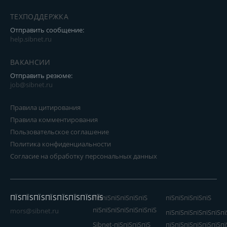
ТЕХПОДДЕРЖКА
Отправить сообщение:
help.sibnet.ru
ВАКАНСИИ
Отправить резюме:
job@sibnet.ru
Правила цитирования
Правила комментирования
Пользовательское соглашение
Политика конфиденциальности
Согласие на обработку персональных данных
ПЇЅПЇЅПЇЅПЇЅПЇЅПЇЅПЇЅПЇЅ
пїЅпїЅпїЅпїЅпїЅпїЅ
пїЅпїЅпїЅпїЅпїЅ
пїЅпїЅпїЅпїЅпїЅпїЅпїЅ
mors@sibnet.ru
пїЅпїЅпїЅпїЅпїЅпїЅпї
Sibnet-пїЅпїЅпїЅпїЅ
пїЅпїЅпїЅпїЅпїЅпїЅпї