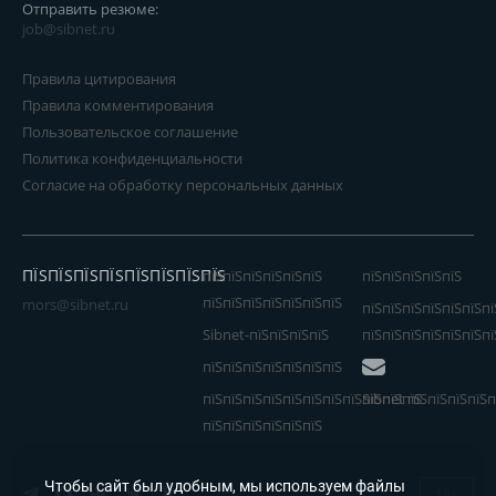
Отправить резюме:
job@sibnet.ru
Правила цитирования
Правила комментирования
Пользовательское соглашение
Политика конфиденциальности
Согласие на обработку персональных данных
ПЇЅПЇЅПЇЅПЇЅПЇЅПЇЅПЇЅПЇЅ
пїЅпїЅпїЅпїЅпїЅпїЅ
пїЅпїЅпїЅпїЅпїЅ
пїЅпїЅпїЅпїЅпїЅпїЅпїЅ
mors@sibnet.ru
пїЅпїЅпїЅпїЅпїЅпїЅпї
Sibnet-пїЅпїЅпїЅпїЅ
пїЅпїЅпїЅпїЅпїЅпїЅпї
пїЅпїЅпїЅпїЅпїЅпїЅпїЅ
пїЅпїЅпїЅпїЅпїЅпїЅпїЅпїЅпїЅпїЅпїЅ
Sibnet пїЅпїЅпїЅпїЅп
пїЅпїЅпїЅпїЅпїЅпїЅ
Чтобы сайт был удобным, мы используем файлы
18+