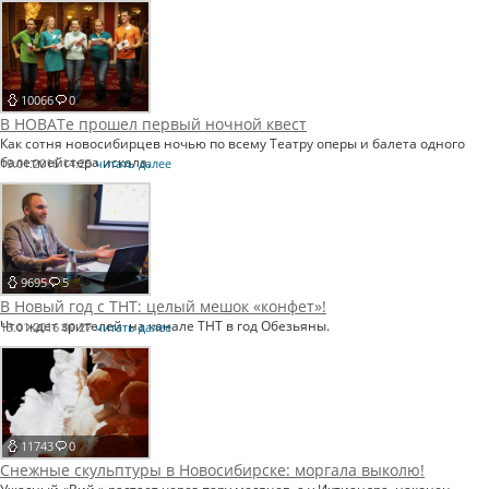
10066
0
В НОВАТе прошел первый ночной квест
Как сотня новосибирцев ночью по всему Театру оперы и балета одного
балетмейстера искала.
19.01.2016 14:25
читать далее
9695
5
В Новый год с ТНТ: целый мешок «конфет»!
Что ждет зрителей на канале ТНТ в год Обезьяны.
13.01.2016 09:27
читать далее
11743
0
Снежные скульптуры в Новосибирске: моргала выколю!