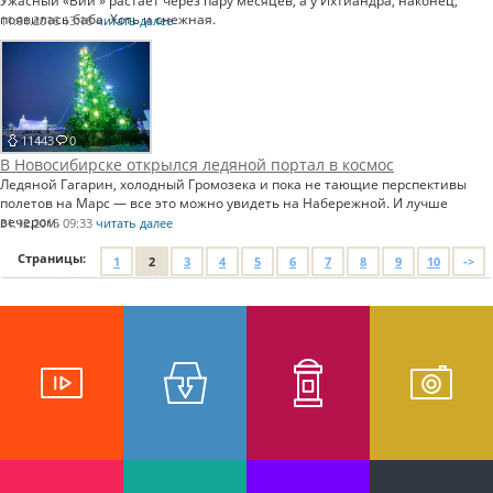
Ужасный «Вий » растает через пару месяцев, а у Ихтиандра, наконец,
появилась баба. Хоть и снежная.
11.01.2016 13:16
читать далее
11443
0
В Новосибирске открылся ледяной портал в космос
Ледяной Гагарин, холодный Громозека и пока не тающие перспективы
полетов на Марс — все это можно увидеть на Набережной. И лучше
вечером.
31.12.2015 09:33
читать далее
Страницы:
1
2
3
4
5
6
7
8
9
10
->