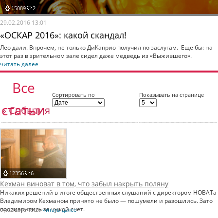
15089
2
29.02.2016 13:01
«ОСКАР 2016»: какой скандал!
Лео дали. Впрочем, не только ДиКаприо получил по заслугам. Еще бы: на
этот раз в зрительном зале сидел даже медведь из «Выжившего».
читать далее
Все
Сортировать по
Показывать на странице
статьи
» События
12356
6
Кехман виноват в том, что забыл накрыть поляну
Никаких решений в итоге общественных слушаний с директором НОВАТа
Владимиром Кехманом принято не было — пошумели и разошлись. Зато
пропиарились за чужой счет.
04.02.2016 19:26
читать далее