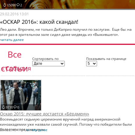
15090
2
29.02.2016 13:01
«ОСКАР 2016»: какой скандал!
Лео дали. Впрочем, не только ДиКаприо получил по заслугам. Еще бы: на
этот раз в зрительном зале сидел даже медведь из «Выжившего».
читать далее
Все
Сортировать по
Показывать на странице
статьи
» События
9710
0
Оскар 2015: лучшее достается «Бёрдмену»
Восемьдесят седьмую церемонию вручений наград американской
киноакадемии уже назвали самой скучной. Потому что победители были
более чем предсказуемы.
23.02.2015 11:11
читать далее