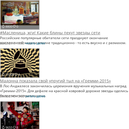
8800
0
#Масленица, жги! Какие блины пекут звезды сети
Российские популярные обитатели сети празднуют окончание
масленичной недели вполне традиционно - то есть вкусно и с размахом.
22.02.2015 13:52
читать далее
11208
4
Мадонна показала свой упругий тыл на «Гремми-2015»
В Лос-Анджелесе закончилась церемония вручения музыкальных наград
«Гремми-2015». Для дефиле на красной ковровой дорожке звезды оделись
более чем экстравагантно.
09.02.2015 15:08
читать далее
9655
8