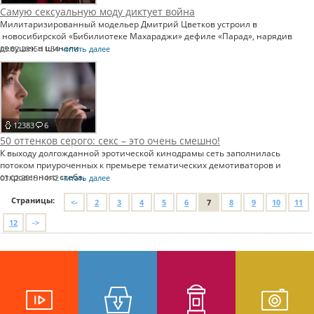
Самую сексуальную моду диктует война
Милитаризированный модельер Дмитрий Цветков устроил в
новосибирской «Бибилиотеке Махараджи» дефиле «Парад», нарядив
девушек в шинели.
05.02.2015 11:54
читать далее
12383
6
50 оттенков серого: секс – это очень смешно!
К выходу долгожданной эротической кинодрамы сеть заполнилась
потоком приуроченных к премьере тематических демотиваторов и
откровенного стеба.
03.02.2015 14:42
читать далее
Страницы:
<-
2
3
4
5
6
7
8
9
10
11
12
->