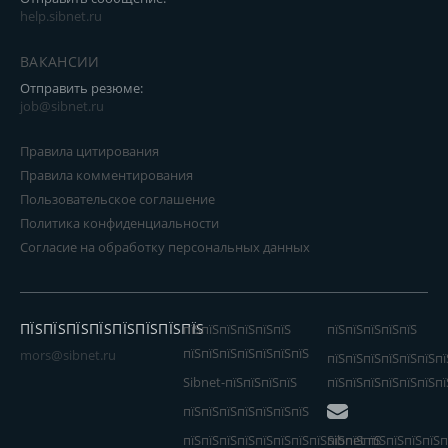
help.sibnet.ru
ВАКАНСИИ
Отправить резюме:
job@sibnet.ru
Правила цитирования
Правила комментирования
Пользовательское соглашение
Политика конфиденциальности
Согласие на обработку персональных данных
ПЇЅПЇЅПЇЅПЇЅПЇЅПЇЅПЇЅПЇЅ
пїЅпїЅпїЅпїЅпїЅпїЅ
пїЅпїЅпїЅпїЅпїЅ
пїЅпїЅпїЅпїЅпїЅпїЅпїЅ
mors@sibnet.ru
пїЅпїЅпїЅпїЅпїЅпїЅпї
Sibnet-пїЅпїЅпїЅпїЅ
пїЅпїЅпїЅпїЅпїЅпїЅпї
пїЅпїЅпїЅпїЅпїЅпїЅпїЅ
пїЅпїЅпїЅпїЅпїЅпїЅпїЅпїЅпїЅпїЅпїЅ
Sibnet пїЅпїЅпїЅпїЅп