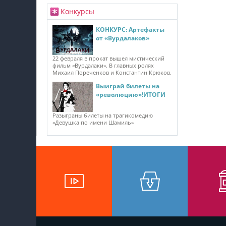
Конкурсы
КОНКУРС: Артефакты
от «Вурдалаков»
22 февраля в прокат вышел мистический
фильм «Вурдалаки». В главных ролях
Михаил Пореченков и Константин Крюков.
Выиграй билеты на
«революцию»!ИТОГИ
Разыграны билеты на трагикомедию
«Девушка по имени Шамиль»