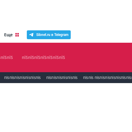
Еще
Sibnet.ru в Telegram
ЅпїЅпїЅ
пїЅпїЅпїЅпїЅпїЅпїЅпїЅ
ПЇЅПЇЅПЇЅПЇЅПЇЅПЇЅПЇЅ
ПЇЅПЇЅПЇЅПЇЅПЇЅПЇЅ
ПЇЅПЇЅ ПЇЅПЇЅПЇЅПЇЅПЇЅПЇЅПЇЅ