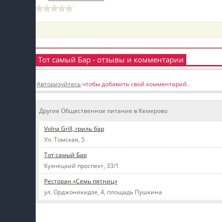
пїЅпїЅпїЅ
пїЅпїЅпїЅпїЅпїЅпїЅпїЅпїЅпїЅпїЅпїЅ
пїЅпїЅпїЅ
Тот самый Бар - отзывы и комментарии
пїЅпїЅпїЅпїЅпїЅпїЅпїЅпїЅпїЅ
Авторизуйтесь
чтобы добавить свой комментарий.
пїЅпїЅпїЅ пїЅпїЅпїЅпїЅпїЅ
пїЅпїЅпїЅ пїЅпїЅпїЅпїЅпїЅпїЅ
Другие Общественное питание в Кемерово
пїЅпїЅпїЅпїЅпїЅ
Volna Grill, гриль бар
пїЅпїЅпїЅпїЅпїЅпїЅпїЅпїЅпїЅпїЅ
Ул. Томская, 5
Тот самый Бар
Кузнецкий проспект, 33/1
Ресторан «Семь пятниц»
ул. Орджоникидзе, 4, площадь Пушкина
Мой профиль на Афише